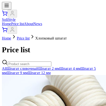
SofiStyle
Home
Price list
About
News
Home
Price list
Хлопковый шпагат
Price list
All
Шпагат сливочный
Шпагат 2 мм
Шпагат 4 мм
Шпагат 5
мм
Шпагат 9 мм
Шпагат 12 мм