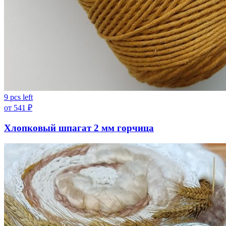
9 pcs left
от
541
₽
Хлопковый шпагат 2 мм горчица