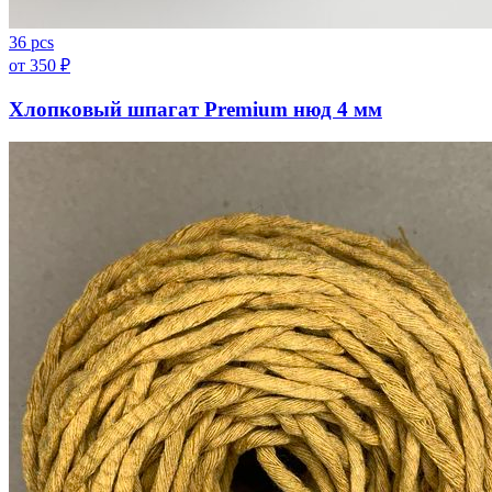
36 pcs
от
350
₽
Хлопковый шпагат Premium нюд 4 мм