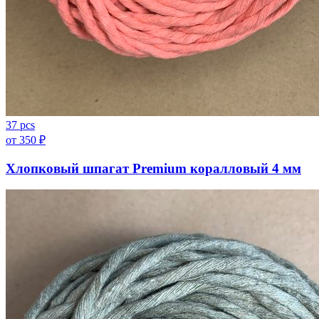
37 pcs
от
350
₽
Хлопковый шпагат Premium коралловый 4 мм