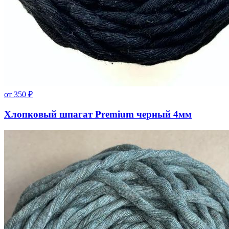
от
350
₽
Хлопковый шпагат Premium черный 4мм