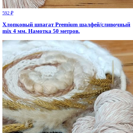
592
₽
Хлопковый шпагат Premium шалфей/сливочный
mix 4 мм. Намотка 50 метров.