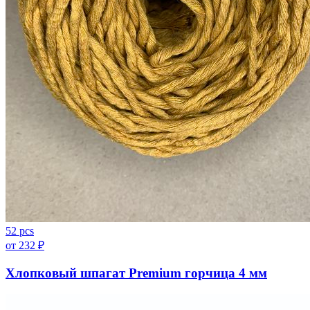
52 pcs
от
232
₽
Хлопковый шпагат Premium горчица 4 мм