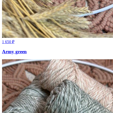
1 650
₽
Army green