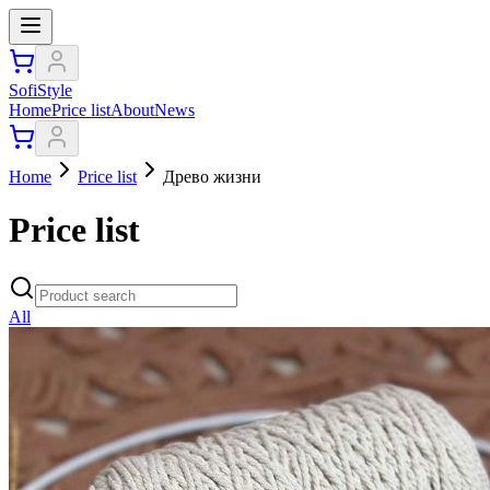
SofiStyle
Home
Price list
About
News
Home
Price list
Древо жизни
Price list
All