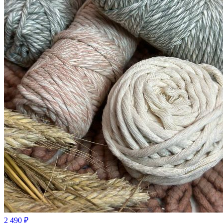
2 490
₽