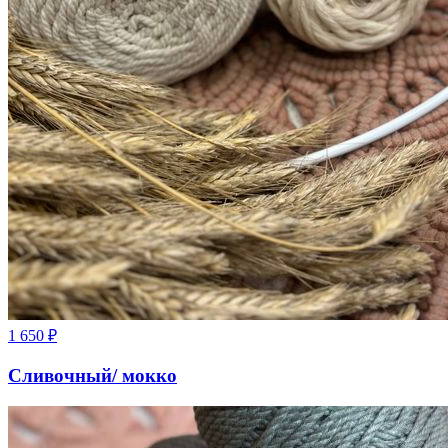
1 650
₽
Сливочный/ мокко