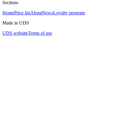
Sections
Home
Price list
About
News
Loyalty program
Made in UDS
UDS website
Terms of use